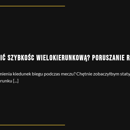
IĆ SZYBKOŚC WIELOKIERUNKOWĄ? PORUSZANIE R
 zmienia kiedunek biegu podczas meczu? Chętnie zobaczyłbym staty
runku [...]