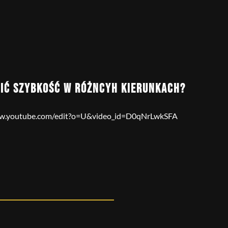
IĆ SZYBKOŚĆ W RÓŻNCYH KIERUNKACH?
www.youtube.com/edit?o=U&video_id=D0qNrLwkSFA