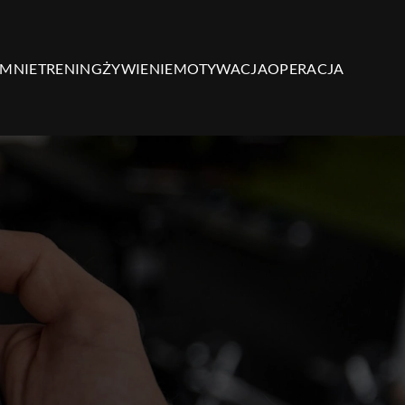
 MNIE
TRENING
ŻYWIENIE
MOTYWACJA
OPERACJA