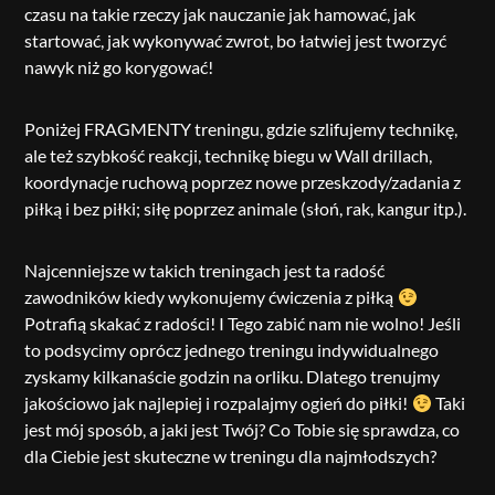
czasu na takie rzeczy jak nauczanie jak hamować, jak
startować, jak wykonywać zwrot, bo łatwiej jest tworzyć
nawyk niż go korygować!
Poniżej FRAGMENTY treningu, gdzie szlifujemy technikę,
ale też szybkość reakcji, technikę biegu w Wall drillach,
koordynacje ruchową poprzez nowe przeskzody/zadania z
piłką i bez piłki; siłę poprzez animale (słoń, rak, kangur itp.).
Najcenniejsze w takich treningach jest ta radość
zawodników kiedy wykonujemy ćwiczenia z piłką
Potrafią skakać z radości! I Tego zabić nam nie wolno! Jeśli
to podsycimy oprócz jednego treningu indywidualnego
zyskamy kilkanaście godzin na orliku. Dlatego trenujmy
jakościowo jak najlepiej i rozpalajmy ogień do piłki!
Taki
jest mój sposób, a jaki jest Twój? Co Tobie się sprawdza, co
dla Ciebie jest skuteczne w treningu dla najmłodszych?