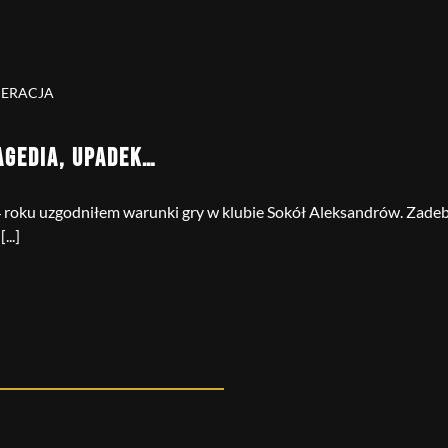
PERACJA
AGEDIA, UPADEK…
4 roku uzgodniłem warunki gry w klubie Sokół Aleksandrów. Zade
...]