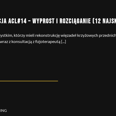
CJA ACL#14 – WYPROST I ROZCIĄGANIE (12 NAJ
stkim, którzy mieli rekonstrukcję więzadeł krzyżowych przednich 
az z konsultacją z fizjoterapeutą [...]
NING