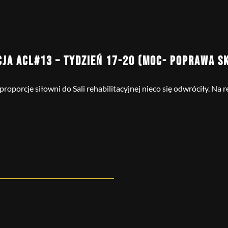
CJA ACL#13 – TYDZIEŃ 17-20 (MOC- POPRAWA S
roporcje siłowni do Sali rehabilitacyjnej nieco się odwróciły. Na r