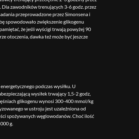
. Dla zawodników trenujących 3-6 godz. przez
. Badania przeprowadzone przez Simonsena i
/dobę spowodowało zwiększenie glikogenu
miętać, że jeśli wyścigi trwają powyżej 90
ze otoczenia, dawka też może być jeszcze
 energetycznego podczas wysiłku. U
ezpieczającą wysiłek trwający 1,5-2 godz,
mięśniach glikogenu wynosi 300-400 mmol/kg
tyzowanego w ustroju jest uzależniona od
ilości spożywanych węglowodanów. Choć ilość
1000 g.