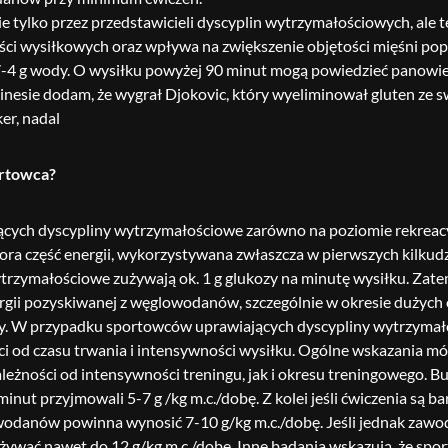
 tylko przez przedstawicieli dyscyplin wytrzymałościowych, ale t
ci wysiłkowych oraz wpływa na zwiększenie objętości mięśni popr
-4 g wody. O wysiłku powyżej 90 minut mogą powiedzieć panowie na
nesie dodam, że wygrał Djokovic, który wyeliminował gluten ze swo
ortowca?
cych dyscypliny wytrzymałościowe zarówno na poziomie rekreac
ora część energii, wykorzystywana zwłaszcza w pierwszych kilkudzi
zymałościowe zużywają ok. 1 g glukozy na minutę wysiłku. Zatem 
nergii pozyskiwanej z węglowodanów, szczególnie w okresie dużyc
ty. W przypadku sportowców uprawiających dyscypliny wytrzymał
 od czasu trwania i intensywności wysiłku. Ogólne wskazania mów
ości od intensywności treningu, jak i okresu treningowego. Burk
inut przyjmowali 5-7 g /kg m.c./dobę. Z kolei jeśli ćwiczenia są b
anów powinna wynosić 7-10 g/kg m.c./dobę. Jeśli jednak zawodnic
żywać nawet do 12 g/kg m.c./dobę. Inne badania wskazują, że spor