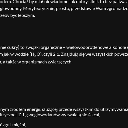
dem. Chociaż by miał niewiadomo jak dobry silnik to bez paliwa 
glowodany. Meryteorycznie, prosto, przedstawie Wam zgromadzoną
ć, żeby być lepszym.
ie cukry) to związki organiczne – wielowodorotlenowe alkohole sk
am jak w wodzie (H
O), czyli 2:1. Znajdują się we wszystkich pows
2
, a także w organizmach zwierzęcych.
nym źródłem energii, służącej przede wszystkim do utrzymywania s
zycznej. Z 1 g węglowodanów wyzwalają się 4 kcal,
ózgu i mięśni,