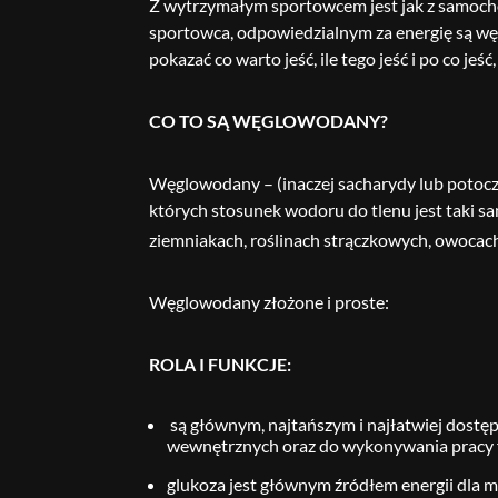
Z wytrzymałym sportowcem jest jak z samocho
sportowca, odpowiedzialnym za energię są wę
pokazać co warto jeść, ile tego jeść i po co jeś
CO TO SĄ WĘGLOWODANY?
Węglowodany – (inaczej sacharydy lub potoczn
których stosunek wodoru do tlenu jest taki s
ziemniakach, roślinach strączkowych, owocach
Węglowodany złożone i proste:
ROLA I FUNKCJE:
są głównym, najtańszym i najłatwiej dostęp
wewnętrznych oraz do wykonywania pracy fi
glukoza jest głównym źródłem energii dla m