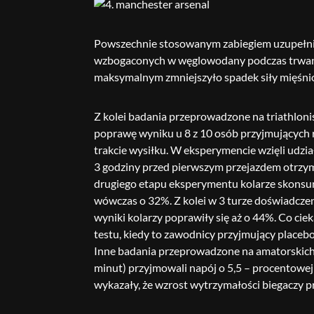
Powszechnie stosowanym zabiegiem uzupełnia
wzbogaconych w węglowodany podczas trwania 
maksymalnym zmniejszyło spadek siły mięśnio
Z kolei badania przeprowadzone na triathloni
poprawę wyniku u 8 z 10 osób przyjmujących
trakcie wysiłku. W eksperymencie wzięli udz
3 godziny przed pierwszym przejazdem otrzy
drugiego etapu eksperymentu kolarze skonsum
wówczas o 32%. Z kolei w 3 turze doświadcze
wyniki kolarzy poprawiły się aż o 44%. Co c
testu, kiedy to zawodnicy przyjmujący placebo
Inne badania przeprowadzone na amatorskich b
minut) przyjmowali napój o 5,5 – procentowej
wykazały, że wzrost wytrzymałości biegaczy