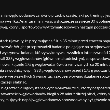
nia węglowodanów zarówno przed, w czasie, jak i po treningu j
wysiłku. Anantaraman i wsp. wskazuje, że przyjęcie 30 g polimer
wej, który u sportowców wytrzymałościowych nastąpił podczas o
stach ujawniły, że przyjmując na 5 lub 35 minut przed startem n
 roztwór. Wright przeprowadził badania polegające na przyjmow
iał wyczynowi kolarze, którzy wykonywali wysiłek o intensywnoś
mali 333g węglowodanów (głównie maltodekstryn), co spowodowa
owali łącznie 175 g węglowodanów otrzymywanych co 20 minut w 
nia zawodnicy wypili 333 g węglowodanów przed i 175 g podczas
iekawe, we wszystkich 3 wariantach zaobserwowano działanie spo
 zaczęli słabnąć.
iegaczach długodystansowych wykazały, że ci, którzy bezpośrednio
 zawartości węglowodanów biegli o 28 minut dłużej niż ci, którz
 przyjmujących napój węglowodanowy spowodowany był głównie ogr