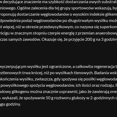
decydujące znaczenie ma szybkość dostarczania owych substrat
niowego. Ogólne zalecenia dla tej grupy sportowców wskazują, b
proponują dostarczanie węglowodanów o wysokim indeksie glikemic
j. Odpowiednia podaż węglowodanów po długotrwałym wysiłku mo
t więcej, niż w okresie przedwysyłkowym, co nazywa się superko
wyścigu w znacznym stopniu czerpie energię z przemian anaerobo
odczas samych zawodów. Okazuje się, że przyjęcie 200 g na 3 godz
wyczerpującym wysiłku jest ograniczone, a całkowita regeneracja
tlenowych trwa krócej, niż po wysiłkach tlenowych. Badania wskaz
zakończenia wysiłku, zwłaszcza, gdy spożywa się posiłki węglowo
ci powysiłkowego spożycia węglowodanów, ich ilości oraz rodzaju
y glikogenu można znacznie usprawnić, jako że zawierają one 
sp. wykazali, że spożywanie 50 g roztworu glukozy w 2-godzinnyc
gu godziny.