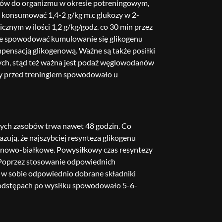
ów do organizmu w okresie potreningowym,
y konsumować 1,4-2 g/kg m.c glukozy w 2-
znym w ilości 1,2 g/kg/godz. co 30 min przez
że spowodować kumulowanie się glikogenu
mpensacją glikogenową. Ważne są także posiłki
wych, stąd też ważna jest podaż węglowodanów
iny przed treningiem spowodowało u
 tych zasobów trwa nawet 48 godzin. Co
ują, że najszybciej resynteza glikogenu
danowo-białkowe. Powysiłkowy czas resyntezy
. Poprzez stosowanie odpowiednich
w sobie odpowiednio dobrane składniki
h odstępach po wysiłku spowodowało 5-6-