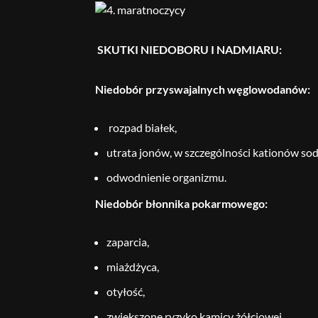
SKUTKI NIEDOBORU I NADMIARU:
Niedobór przyswajalnych węglowodanów:
rozpad białek,
utrata jonów, w szczególności kationów sod
odwodnienie organizmu.
Niedobór błonnika pokarmowego:
zaparcia,
miażdżyca,
otyłość,
zwiększone ryzyko kamicy żółciowej,