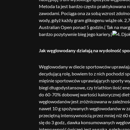
Metoda ta jest bardzo często praktykowana nie
zawodami. Pociąga ona za sobą wzrost zdolnoś
wody, gdyż każdy gram glikogenu wiąże ok. 2,7
Australian Open ponad 5 godzin.( Tak na margi
bardzo pozytywnie bieg jego kariery.)
Jak węglowodany działają na wydolność sp
Węglowodany w diecie sportowców uprawiają
decydującą rolę, bowiem to z nich pochodzi sp
mięśnie sportowców uprawiających sporty wytr
biegi długodystansowe, czy triathlon ilość e
do 60-70% dobowej wartości kalorycznej die
węglowodanów jest zróżnicowana w zależności
nawet 10 g spożywanych węglowodanów w zależn
przeciętną intensywnością przez mniej niż 60 m
się do 3 godz., dawka konsumowanych węglowod
intensywność ćwiczeń jest wysoka, należy spo