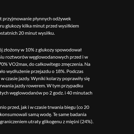
est przyjmowanie płynnych odżywek
u glukozy kilka minut przed wysiłkiem
statnich 20 minut wysiłku.
apój złożony w 10% z glukozy spowodował
aniu roztworów węglowodanowych przed i w
ci 70% VO2max, do całkowitego zmęczenia. Na
ło wydłużenie przejazdu o 18%. Podczas
czasie jazdy. Wyniki kolarzy poprawiły się
 trwania jazdy rowerem. W tym przypadku
żytych węglowodanów po 2 godz. i 40 minutach
 przed, jak i w czasie trwania biegu (co 20
y skonsumowali samą wodę. Te same badania
aniczeniem utraty glikogenu z mięśni (24%).