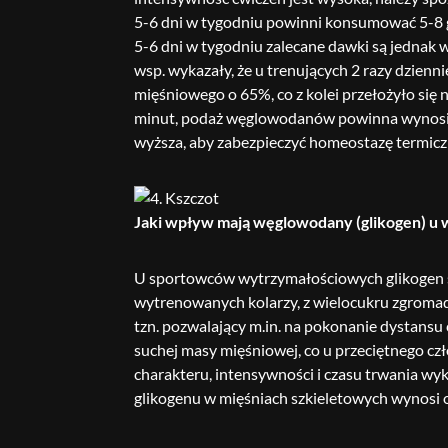
5-6 dni w tygodniu powinni konsumować 5-8 g/
5-6 dni w tygodniu zalecane dawki są jednak 
wsp. wykazały, że u trenujących 2 razy dzien
mięśniowego o 65%, co z kolei przełożyło się
minut, podaż węglowodanów powinna wynosić 3
wyższa, aby zabezpieczyć homeostazę termic
Jaki wpływ mają węglowodany (glikogen) u
U sportowców wytrzymałościowych glikogen s
wytrenowanych kolarzy, z wielocukru zgromad
tzn. pozwalający m.in. na pokonanie dystans
suchej masy mięśniowej, co u przeciętnego cz
charakteru, intensywności i czasu trwania wy
glikogenu w mięśniach szkieletowych wynosi ok.