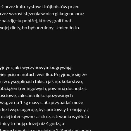
eż przez kulturystów i trójboistów przed
zez wzrost stężenia w nich glikogenu oraz
 zdjęciu poniżej, którzy grali finał
jej diety, bo był uczulony i zmieniło to
yjnym, jak i wyczynowym odgrywają
esięciu minutach wysiłku. Przyjmuje się, że
w dyscyplinach takich jak np. kolarstwo,
h obciążeń treningowych, powinna dochodzić
ościowe, zalecana ilość spożywanych
ią, że na 1 kg masy ciała przypadać może
e i wsp. sugeruje, by sportowcy trenujący z
ardziej intensywne, a ich czas trwania wydłuża
y trenują dłużej niż 4 godz., a
towcy trenujący przeciętnie 2-3 godziny przez