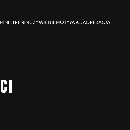
 MNIE
TRENING
ŻYWIENIE
MOTYWACJA
OPERACJA
CI