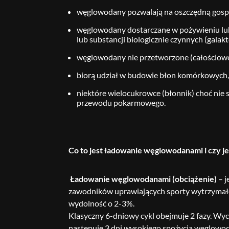
węglowodany pozwalają na oszczędną gospo
węglowodany dostarczane w pożywieniu lub
lub substancji biologicznie czynnych (galak
węglowodany nie przetworzone (całościowe
biorą udział w budowie błon komórkowych
niektóre wielocukrowce (błonnik) choć nie 
przewodu pokarmowego.
Co to jest ładowanie węglowodanami i czy j
Ładowanie węglowodanami (obciążenie)
– j
zawodników uprawiających sporty wytrzymał
wydolność o 2-3%.
Klasyczny 6-dniowy cykl obejmuje 2 fazy. Wyc
następuję 3 dni wysokiego spożycia węglow