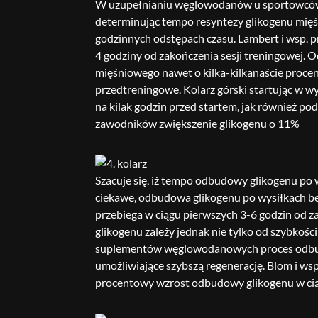
W uzupełnianiu węglowodanów u sportowców 
determinując tempo resyntezy glikogenu mięś
godzinnych odstępach czasu. Lambert i wsp. 
4 godziny od zakończenia sesji treningowe
mięśniowego nawet o kilka-kilkanaście procen
przedtreningowe. Kolarz górski startując w 
na kilak godzin przed startem, jak również p
zawodników zwiększenie glikogenu o 11%
Szacuje się, iż tempo odbudowy glikogenu po 
ciekawe, odbudowa glikogenu po wysiłkach bez
przebiega w ciągu pierwszych 3-6 godzin od 
glikogenu zależy jednak nie tylko od szybkoś
suplementów węglowodanowych proces odbudow
umożliwiające szybszą regenerację. Blom i w
procentowy wzrost odbudowy glikogenu w cią