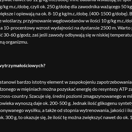
kg m.c./dobę, czyli ok. 250 g/dobę dla zawodnika ważącego 50 kg
większe i opiewają na ok. 8-10 g kg/m.c./dobę. (400-1500 g/dobę)
nie wioślarzy, przyjmowanie węglowodanów w ilości 10 g/kg m.c.
 na 10-procentowy wzrost wydajności na dystansie 2500 m. Warto pa
0-60 g/godz, zaś jeśli zawody odbywają się w niskiej temperatur
zną organizmu.
 wytrzymałościowych?
tanowi bardzo istotny element w zaspokojeniu zapotrzebowania
zonego w mięśniach można pozyskać energię do resyntezy ATP zab
u cross-country. Szacuje się, średni poziomi zmagazynowanego w 
łowieka wynoszą daje ok. 200-500 g. Jednak ilość glikogenu synte
konywanego wysiłku, a także od stopnia wytrenowania, jakości i 
 300 g, to okazuje się, że ilość tę można zwiększyć nawet do ok. 