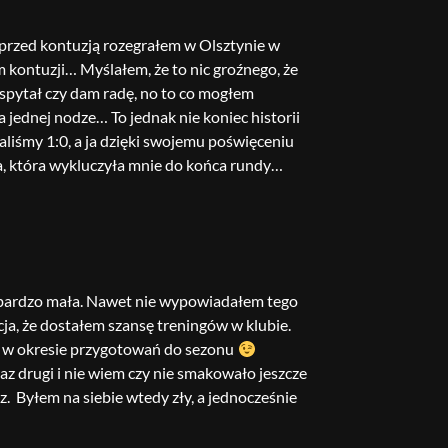
przed kontuzją rozegrałem w Olsztynie w
kontuzji… Myślałem, że to nic groźnego, że
 spytał czy dam radę, no to co mogłem
a jednej nodze… To jednak nie koniec historii
liśmy 1:0, a ja dzięki swojemu poświęceniu
a, która wykluczyła mnie do końca rundy…
, bardzo mała. Nawet nie wypowiadałem tego
cja, że dostałem szansę treningów w klubie.
ci w okresie przygotowań do sezonu
raz drugi i nie wiem czy nie smakowało jeszcze
z. Byłem na siebie wtedy zły, a jednocześnie