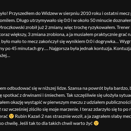
ło! Przyszedłem do Widzew w sierpniu 2010 roku i ostatni mecz 
milem. Długo utrzymywało się 0:0 i w około 50 minucie doznałem 
Mroczkowski zrobił już 2 zmiany, więc trochę ryzykowałem. Trener
coraz większy, 3 zmiana zrobiona, a ja musiałem praktycznie grać n
ą było mało to mecz zakończył się wynikiem 0:0 i dogrywka… Wygra
ny po 45 minutach gry…. Najgorsza była jednak kontuzja. Kontuzj
użej…
łem odbudować się w niższej lidze. Szansa na powrót była bardzo
ę spotkać z drwinami i śmiechem. Tak szczęśliwie się ułożyła sytua
miałem okazję wystąpić w pierwszym meczu z udziałem publicznoś
z wcześniej ziściło się moje marzenie. I teraz zdarzyło się to po 
ierać
Rubin Kazań 2 nas strasznie woził, a ja zagrałem słaby mec
chwilę. Jeśli tak to dla takich chwil warto żyć