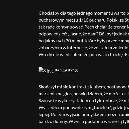
Chociażby dla tego jednego momentu warto by
pucharowym meczu 1/16 pucharu Polski ze Sto
tak radę kontynuować. Pech chciał, że trener 
odpowiedzieć: „Jasne, że dam”. Ból był jednak 
bo jakby tych 30 minut, które były przede mn
zobaczyłem w internecie, że zostałem zmienio
Wtedy nie wiedziałem, że potrwa to trochę dł
Skończył mi się kontrakt z klubem, postanowi
marzenia na głos, bo wiedziałem, że może to si
Szansę tę wykorzystałem na tyle dobrze, że 
Wyszedłem ponownie tym „tunelem”, gdzie już ra
lepiej. Po tym wyjściu pomyślałem można um
bardzo dumny. W życiu podobno ważne są tylko 