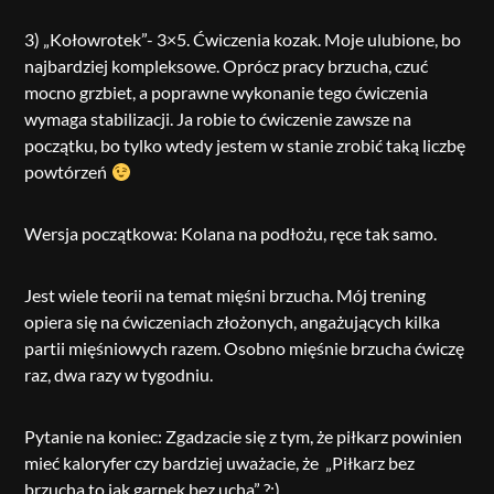
3) „Kołowrotek”- 3×5. Ćwiczenia kozak. Moje ulubione, bo
najbardziej kompleksowe. Oprócz pracy brzucha, czuć
mocno grzbiet, a poprawne wykonanie tego ćwiczenia
wymaga stabilizacji. Ja robie to ćwiczenie zawsze na
początku, bo tylko wtedy jestem w stanie zrobić taką liczbę
powtórzeń
Wersja początkowa: Kolana na podłożu, ręce tak samo.
Jest wiele teorii na temat mięśni brzucha. Mój trening
opiera się na ćwiczeniach złożonych, angażujących kilka
partii mięśniowych razem. Osobno mięśnie brzucha ćwiczę
raz, dwa razy w tygodniu.
Pytanie na koniec: Zgadzacie się z tym, że piłkarz powinien
mieć kaloryfer czy bardziej uważacie, że „Piłkarz bez
brzucha to jak garnek bez ucha” ?;)