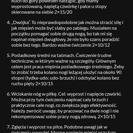
Ruch do góry powinien nastąpić, gdy mamy
wyprostowaną, napiętą czwórkę i palce u stopy
skierowane na siebie 2×15/20
„Dwójka”. To nieprawdopodobne jak można stracić siłę i
jak mięsień może być słaby po zabiegu. Musiałem na
początku pomagać sobie drugą nogą, bo tak mi się
napinał mięsień dwugłowy, że nie było szans poradzić
sobie bez tego. Bardzo ważne ćwiczenie 2×10/12
Pośladkowy średni na taśmach. Ćwiczenie trudne
techniczne, w którym ważne są szczegóły. Głównym
celem jest praca mięśnia pośladkowego średniego. Żeby
to zrobić trzeba kolano nogi leżącej ułożyć na około 90
stopni (łydka-udo; udo-brzuch) i odchylać kolano bez
ruchu pięty 2×10/15
Wciskanie nóg w piłkę. Cel: wyprost i napięcie czwórki.
Można przy tym ćwiczeniu napinać cały brzuch i
praktycznie całe nogi, co zwiększa jego efektywność.
Należy zwrócić uwagę, by pracować na dwie nogi i nie
rekompensować sobie pracy nogą zdrową. 2×10/15
Zgięcia i wyprost na piłce. Podobne uwagi jak w
ćwiczeniu powyżej. Mocne napięcie mięśni przy tym