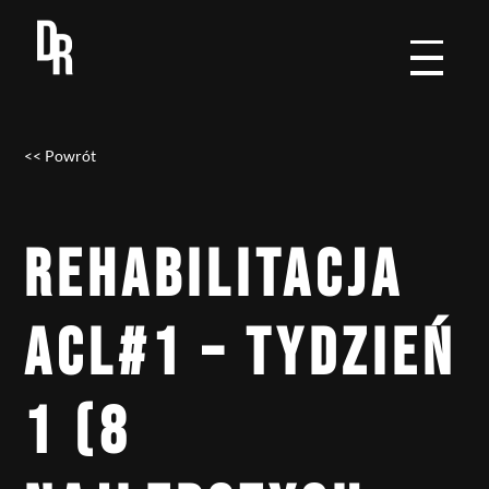
<< Powrót
REHABILITACJA
ACL#1 – TYDZIEŃ
1 (8