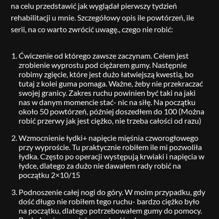
na celu przedstawić jak wyglądał pierwszy tydzień
rehabilitacji u mnie. Szczegółowy opis ile powtórzeń, ile
serii, na co warto zwrócić uwagę., czego nie robić:
Ćwiczenie od którego zawsze zaczynam. Celem jest
zrobienie wyprostu pod ciężarem gumy. Następnie
robimy zgięcie, które jest dużo łatwiejszą kwestią, bo
tutaj z kolei guma pomaga. Ważne, żeby nie przekraczać
swojej granicy. Zakres ruchu powinien być taki na jaki
nas w danym momencie stać- nic na siłę. Na początku
około 50 powtórzeń, później doszedłem do 100 (Można
robić przerwy jak jest ciężko, nie trzeba całości od razu)
Wzmocnienie łydki+ napięcie mięśnia czworogłowego
przy wyproście. Tu praktycznie robiłem ile mi pozwoliła
łydka. Często po operacji występują krwiaki i napięcia w
łydce, dlatego za dużo nie dawałem rady robić na
początku 2×10/15
Podnoszenie całej nogi do góry. W moim przypadku, gdy
dość długo nie robiłem tego ruchu- bardzo ciężko było
na początku, dlatego potrzebowałem gumy do pomocy.