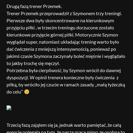
Drugą fazą trener Przemek.
Trener Przemek przeprowadził z Szymonem trzy treningi.
Pierwsze dwa były skoncentrowane na kierunkowym
przyjęciu piłki , w trzecim treningu dorzucone zostało
kierunkowe przyjęcie górnej piłki. Motorycznie Szymon
wyglądał super, natomiast układając trening warto było
dać ćwiczenia z mniejszą intensywnością, ponieważ po
jakimś czasie Szymona zaczynały boleć mięśnie i wyglądało
to jakby trochę się męczył.
Potrzebna była cierpliwość, by Szymon wrócił do dawnej
dyspozycji. W opinii trenera konieczne były ćwiczenia z
piłką, by wróciło jej czucie w ramach zasady „małą łyżeczką
do celu”
Trzecią fazą zająłem się ja, jednak warto pamiętać, że całą
esencje polegała na tym, że nasza praca mimo ze osobna to