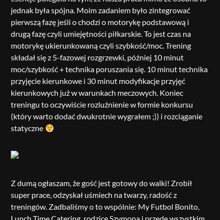
jednak była spójna. Moim zadaniem było zintegrować
pierwszą fazę jeśli o chodzi o motorykę podstawową i
drugą fazę czyli umiejętności piłkarskie. To jest czas na
motorykę ukierunkowaną czyli szybkość/moc. Trening
składał się z 5-fazowej rozgrzewki, później 10 minut
moc/szybkość + technika poruszania się. 10 minut technika
przyjęcie kierunkowe i 30 minut modyfikacje przyjęć
kierunkowych już w warunkach meczowych. Koniec
treningu to oczywiście rozluźnienie w formie konkursu
(który warto dodać dwukrotnie wygrałem ;)) i rozciąganie
statyczne
Z dumą ogłaszam, że gość jest gotowy do walki! Zrobił
super prace, odzyskał uśmiech na twarzy, radość z
treningów. Zadbaliśmy o to wspólnie: My Futbol Bonito,
Lunch Time Catering, rodzice Szymona i przede wszystkim