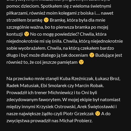
pomoc dzieciom. Spotkałem się z wieloma świetnymi
piłkarzami, również moim kolegami z boiska i…. nawet
strzeliłem bramkę
Bramkę, która była dla mnie
szczególnie ważna, bo to pierwsza bramka po mojej
kontuzji
No co mogę powiedzieć? Chwila, która
niejednokrotnie mi się śniła. Chwila, którą niejednokrotnie
sobie wyobrażałem. Chwila, na którą czekałem bardzo
długo i być może dlatego ją tak doceniam
Budujące jest
również to, że coś jeszcze pamiętam
Na przeciwko mnie stanęli Kuba Rzeźniczak, Łukasz Broź,
Radek Matusiak, Ebi Smolarek czy Marcin Robak.
Prowadził ich trener Michniewicz i to Oni byli
zdecydowanym faworytem. W mojej ekipie był natomiast
między innymi Krzysiek Ostrowski, Arek Świętosławki i
nasze największe żądło czyli Piotr Grzelczak
A do
zwycięstwa prowadził nas Michał Probierz.