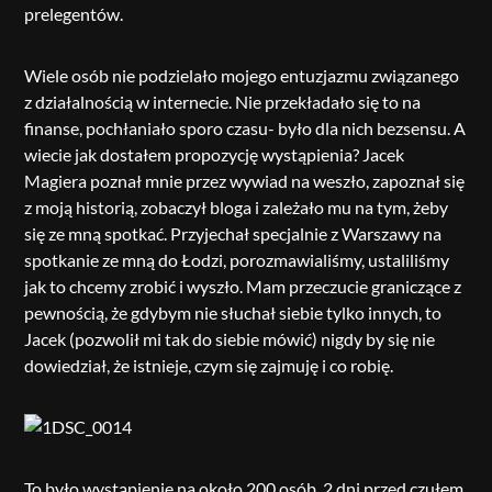
prelegentów.
Wiele osób nie podzielało mojego entuzjazmu związanego
z działalnością w internecie. Nie przekładało się to na
finanse, pochłaniało sporo czasu- było dla nich bezsensu. A
wiecie jak dostałem propozycję wystąpienia? Jacek
Magiera poznał mnie przez wywiad na weszło, zapoznał się
z moją historią, zobaczył bloga i zależało mu na tym, żeby
się ze mną spotkać. Przyjechał specjalnie z Warszawy na
spotkanie ze mną do Łodzi, porozmawialiśmy, ustaliliśmy
jak to chcemy zrobić i wyszło. Mam przeczucie graniczące z
pewnością, że gdybym nie słuchał siebie tylko innych, to
Jacek (pozwolił mi tak do siebie mówić) nigdy by się nie
dowiedział, że istnieje, czym się zajmuję i co robię.
To było wystąpienie na około 200 osób. 2 dni przed czułem