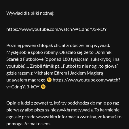
Wywiad dla piłki nożnej:
https://www.youtube.com/watch?v=CdnqYJ3-kOY
Później pewien chłopak chciał zrobić ze mną wywiad.
Myślę sobie spoko robimy. Okazało się, że to Dominik
Szarek z Futbolove (z ponad 180 tysiącami sukskrybcjii na
youtubie)… Zrobił filmik pt. „Futbol to nie nogi, to głowa”
gdzie razem z Michałem Efirem i Jackiem Magierą
udawałem mądrego
https://www.youtube.com/watch?
v=CdnqYJ3-kOY
Opinie ludzi z zewnętrz, którzy podchodzą do mnie po raz
pierwszy albo piszą są niezwykłą motywacją. To karmienie
ego, ale przede wszystkim informacja zwrotna, że komuś to
pomoga, że ma to sens: