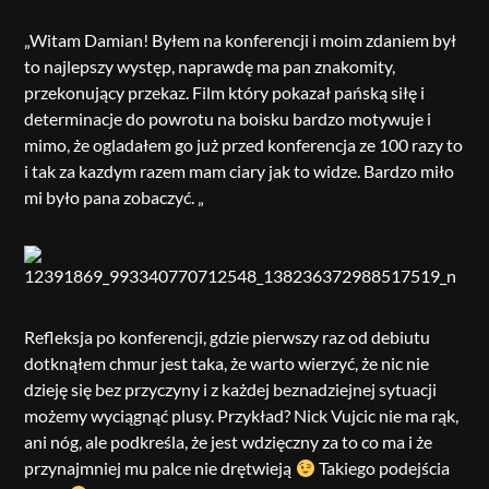
„Witam Damian! Byłem na konferencji i moim zdaniem był
to najlepszy występ, naprawdę ma pan znakomity,
przekonujący przekaz. Film który pokazał pańską siłę i
determinacje do powrotu na boisku bardzo motywuje i
mimo, że ogladałem go już przed konferencja ze 100 razy to
i tak za kazdym razem mam ciary jak to widze. Bardzo miło
mi było pana zobaczyć. „
Refleksja po konferencji, gdzie pierwszy raz od debiutu
dotknąłem chmur jest taka, że warto wierzyć, że nic nie
dzieję się bez przyczyny i z każdej beznadziejnej sytuacji
możemy wyciągnąć plusy. Przykład? Nick Vujcic nie ma rąk,
ani nóg, ale podkreśla, że jest wdzięczny za to co ma i że
przynajmniej mu palce nie drętwieją
Takiego podejścia