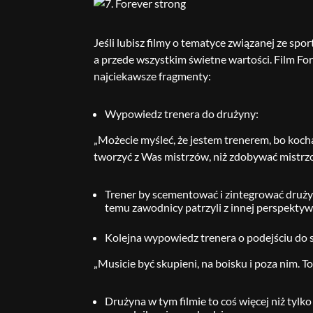
Jeśli lubisz filmy o tematyce związanej ze sp
a przede wszystkim świetne wartości. Film For
najciekawsze fragmenty:
Wypowiedz trenera do drużyny:
„Możecie myśleć, że jestem trenerem, bo koc
tworzyć z Was mistrzów, niż zdobywać mistrzos
Trener by scementować i zintegrować drużynę
temu zawodnicy patrzyli z innej perspektyw
Kolejna wypowiedz trenera o podejściu do 
„Musicie być skupieni, na boisku i poza nim. To
Drużyna w tym filmie to coś więcej niż ty