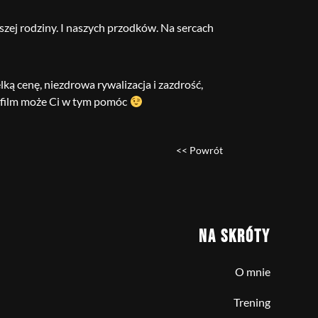
zej rodziny. I naszych przodków. Na sercach
lką cenę, niezdrowa rywalizacja i zazdrość,
n film może Ci w tym pomóc
<< Powrót
NA SKRÓTY
O mnie
Trening