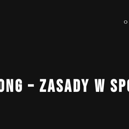
O
ONG – ZASADY W SP