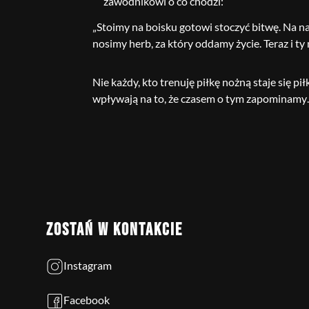
zawodnikowi o co chodzi:
„Stoimy na boisku gotowi stoczyć bitwę. Na n
nosimy herb, za który oddamy życie. Teraz i t
Nie każdy, kto trenuję piłkę nożną staje się p
wpływają na to, że czasem o tym zapominamy…
ZOSTAŃ W KONTAKCIE
Instagram
Facebook