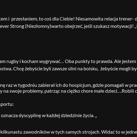
ortem i przesłaniem, to coś dla Ciebie! Niesamowita relacja trene
ever Strong (Niezłomny)warto obejrzeć, jeśli szukasz motywacji! „
ham rugby i kocham wygrywać… Oba punkty to prawda. Ale jestem 
twa. Chcę żebyście byli zawsze silni na boisku, żebyście mogli być
 raz w tygodniu zabierał ich do hospicjum, gdzie pomagali w praca
y na swoje problemy, patrząc na ciężko chore małe dzieci….Robili 
sportu:
 oznacza dyscyplinę w każdej dziedzinie życia. „
lko kilkunastu zawodników w tych samych strojach. Widać to w jed