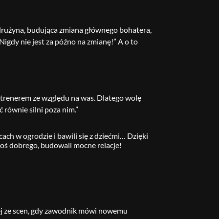
r- drużyna, budująca zmiana głównego bohatera,
Nigdy nie jest za późno na zmianę!” A o to
trenerem ze względu na was. Dlatego wolę
 równie silni poza nim.”
ch w ogrodzie i bawili się z dziećmi… Dzięki
coś dobrego, budowali mocne relacje!
nej ze scen, gdy zawodnik mówi nowemu