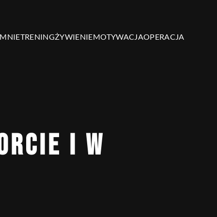
 MNIE
TRENING
ŻYWIENIE
MOTYWACJA
OPERACJA
ORCIE I W