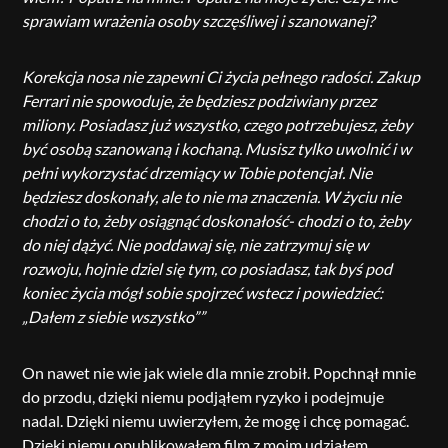
sprawiam wrażenia osoby szczęśliwej i szanowanej?
Korekcja nosa nie zapewni Ci życia pełnego radości. Zakup
Ferrari nie spowoduje, że będziesz podziwiany przez
miliony. Posiadasz już wszystko, czego potrzebujesz, żeby
być osobą szanowaną i kochaną. Musisz tylko uwolnić i w
pełni wykorzystać drzemiący w Tobie potencjał. Nie
będziesz doskonały, ale to nie ma znaczenia. W życiu nie
chodzi o to, żeby osiągnąć doskonałość- chodzi o to, żeby
do niej dążyć. Nie poddawaj się, nie zatrzymuj się w
rozwoju, hojnie dziel się tym, co posiadasz, tak byś pod
koniec życia mógł sobie spojrzeć wstecz i powiedzieć:
„Dałem z siebie wszystko””
On nawet nie wie jak wiele dla mnie zrobił. Popchnął mnie
do przodu, dzięki niemu podjąłem ryzyko i podejmuje
nadal. Dzięki niemu uwierzyłem, że mogę i chcę pomagać.
Dzięki niemu opublikowałem film z moim udziałem,