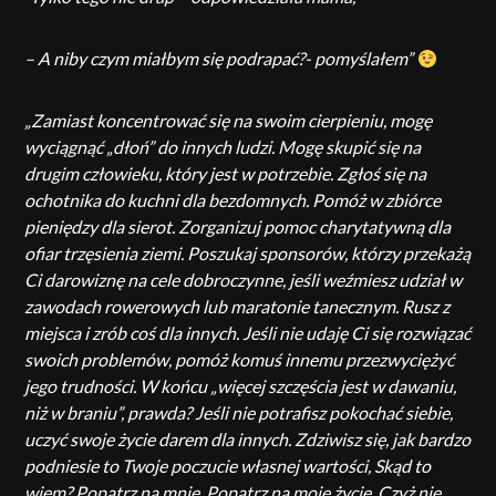
– A niby czym miałbym się podrapać?- pomyślałem”
„Zamiast koncentrować się na swoim cierpieniu, mogę
wyciągnąć „dłoń” do innych ludzi. Mogę skupić się na
drugim człowieku, który jest w potrzebie. Zgłoś się na
ochotnika do kuchni dla bezdomnych. Pomóż w zbiórce
pieniędzy dla sierot. Zorganizuj pomoc charytatywną dla
ofiar trzęsienia ziemi. Poszukaj sponsorów, którzy przekażą
Ci darowiznę na cele dobroczynne, jeśli weźmiesz udział w
zawodach rowerowych lub maratonie tanecznym. Rusz z
miejsca i zrób coś dla innych. Jeśli nie udaję Ci się rozwiązać
swoich problemów, pomóż komuś innemu przezwyciężyć
jego trudności. W końcu „więcej szczęścia jest w dawaniu,
niż w braniu”, prawda? Jeśli nie potrafisz pokochać siebie,
uczyć swoje życie darem dla innych. Zdziwisz się, jak bardzo
podniesie to Twoje poczucie własnej wartości, Skąd to
wiem? Popatrz na mnie. Popatrz na moje życie. Czyż nie