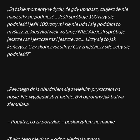
„Są takie momenty w życiu, że gdy upadasz,
czujesz że nie
masz siły się podnieść… Jeśli spróbuje 100 razy się
podnieść i jeśli 100 razy mi się nie uda i się poddam to
myślisz, że kiedykolwiek wstanę? NIE! Ale jeśli spróbuje
jeszcze raz i jeszcze raz i jeszcze raz… Liczy się to jak
kończysz. Czy skończysz silny? Czy znajdziesz siłę żeby się
podnieść?”
„Pewnego dnia obudziłem się z wielkim pryszczem na
nosie. Nie wyglądał zbyt ładnie. Był ogromny jak bulwa
ziemniaka.
– Popatrz, co za porażka! – poskarżyłem się mamie,
-Tylko tego nie drap – odpowiedziała mama,