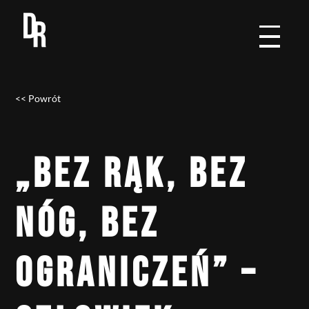
<< Powrót
„BEZ RĄK, BEZ
NÓG, BEZ
OGRANICZEŃ” –